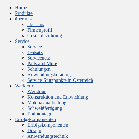
Home
Produkte
über uns
über uns
Firmenprofil
Geschäftsführung
Service
Service
Leitsatz
Servicenetz
Parts and More
Schulungen
Anwendungsberatung
Service-Stützpunkte in Österreich
Werktour
Werktour
Konstruktion und Entwicklung
Materialanarbeitung
Schweißfertigung
Endmontage
Erfolgskomponenten
Erfolgskomponenten
Design
Anwendungstechnik