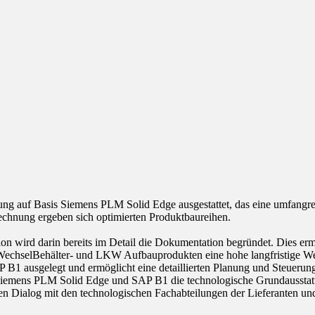
ung auf Basis Siemens PLM Solid Edge ausgestattet, das eine umfangre
echnung ergeben sich optimierten Produktbaureihen.
on wird darin bereits im Detail die Dokumentation begründet. Dies erm
chselBehälter- und LKW Aufbauprodukten eine hohe langfristige Werth
 B1 ausgelegt und ermöglicht eine detaillierten Planung und Steuerun
 Siemens PLM Solid Edge und SAP B1 die technologische Grundausstattu
n Dialog mit den technologischen Fachabteilungen der Lieferanten und