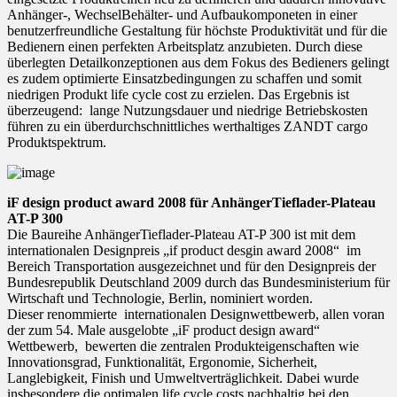
Anhänger-, WechselBehälter- und Aufbaukomponeten in einer
benutzerfreundliche Gestaltung für höchste Produktivität und für die
Bedienern einen perfekten Arbeitsplatz anzubieten. Durch diese
überlegten Detailkonzeptionen aus dem Fokus des Bedieners gelingt
es zudem optimierte Einsatzbedingungen zu schaffen und somit
niedrigen Produkt life cycle cost zu erzielen. Das Ergebnis ist
überzeugend: lange Nutzungsdauer und niedrige Betriebskosten
führen zu ein überdurchschnittliches werthaltiges ZANDT cargo
Produktspektrum.
iF design product award 2008 für AnhängerTieflader-Plateau
AT-P 300
Die Baureihe AnhängerTieflader-Plateau AT-P 300 ist mit dem
internationalen Designpreis „if product desgin award 2008“ im
Bereich Transportation ausgezeichnet und für den Designpreis der
Bundesrepublik Deutschland 2009 durch das Bundesministerium für
Wirtschaft und Technologie, Berlin, nominiert worden.
Dieser renommierte internationalen Designwettbewerb, allen voran
der zum 54. Male ausgelobte „iF product design award“
Wettbewerb, bewerten die zentralen Produkteigenschaften wie
Innovationsgrad, Funktionalität, Ergonomie, Sicherheit,
Langlebigkeit, Finish und Umweltverträglichkeit. Dabei wurde
insbesondere die optimalen life cycle costs nachhaltig bei den