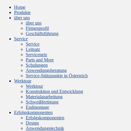
Home
Produkte
über uns
über uns
Firmenprofil
Geschäftsführung
Service
Service
Leitsatz
Servicenetz
Parts and More
Schulungen
Anwendungsberatung
Service-Stützpunkte in Österreich
Werktour
Werktour
Konstruktion und Entwicklung
Materialanarbeitung
Schweißfertigung
Endmontage
Erfolgskomponenten
Erfolgskomponenten
Design
Anwendungstechnik