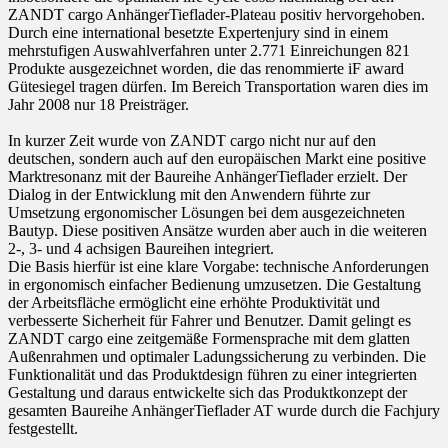
ZANDT cargo AnhängerTieflader-Plateau positiv hervorgehoben.
Durch eine international besetzte Expertenjury sind in einem
mehrstufigen Auswahlverfahren unter 2.771 Einreichungen 821
Produkte ausgezeichnet worden, die das renommierte iF award
Gütesiegel tragen dürfen. Im Bereich Transportation waren dies im
Jahr 2008 nur 18 Preisträger.
In kurzer Zeit wurde von ZANDT cargo nicht nur auf den
deutschen, sondern auch auf den europäischen Markt eine positive
Marktresonanz mit der Baureihe AnhängerTieflader erzielt. Der
Dialog in der Entwicklung mit den Anwendern führte zur
Umsetzung ergonomischer Lösungen bei dem ausgezeichneten
Bautyp. Diese positiven Ansätze wurden aber auch in die weiteren
2-, 3- und 4 achsigen Baureihen integriert.
Die Basis hierfür ist eine klare Vorgabe: technische Anforderungen
in ergonomisch einfacher Bedienung umzusetzen. Die Gestaltung
der Arbeitsfläche ermöglicht eine erhöhte Produktivität und
verbesserte Sicherheit für Fahrer und Benutzer. Damit gelingt es
ZANDT cargo eine zeitgemäße Formensprache mit dem glatten
Außenrahmen und optimaler Ladungssicherung zu verbinden. Die
Funktionalität und das Produktdesign führen zu einer integrierten
Gestaltung und daraus entwickelte sich das Produktkonzept der
gesamten Baureihe AnhängerTieflader AT wurde durch die Fachjury
festgestellt.