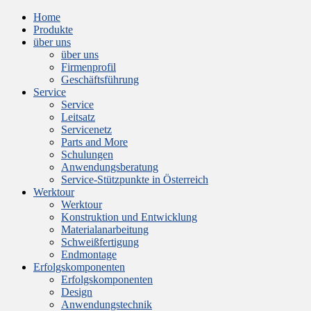
Home
Produkte
über uns
über uns
Firmenprofil
Geschäftsführung
Service
Service
Leitsatz
Servicenetz
Parts and More
Schulungen
Anwendungsberatung
Service-Stützpunkte in Österreich
Werktour
Werktour
Konstruktion und Entwicklung
Materialanarbeitung
Schweißfertigung
Endmontage
Erfolgskomponenten
Erfolgskomponenten
Design
Anwendungstechnik